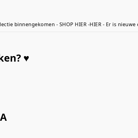
tie binnengekomen - SHOP HIER -
HIER - Er is nieuwe col
ken? ♥
KA